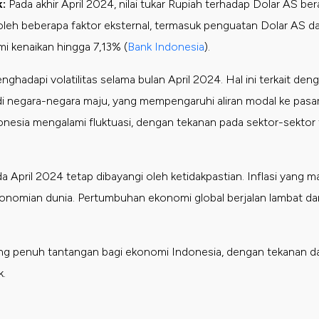
:
Pada akhir April 2024, nilai tukar Rupiah terhadap Dolar AS ber
eh beberapa faktor eksternal, termasuk penguatan Dolar AS dan
 kenaikan hingga 7,13%​
(
Bank Indonesia
)
.
ghadapi volatilitas selama bulan April 2024. Hal ini terkait de
di negara-negara maju, yang mempengaruhi aliran modal ke pasa
nesia mengalami fluktuasi, dengan tekanan pada sektor-sektor t
 April 2024 tetap dibayangi oleh ketidakpastian. Inflasi yang ma
nomian dunia. Pertumbuhan ekonomi global berjalan lambat dan
ng penuh tantangan bagi ekonomi Indonesia, dengan tekanan dar
k.