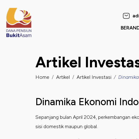
Dana Pensiun Bukit Asa
ad
BERAN
omor Induk Pegawai
Artikel Investas
assword
Home
Artikel
Artikel Investasi
Dinamika
Dinamika Ekonomi Indon
Sepanjang bulan April 2024, perkembangan ekon
sisi domestik maupun global.
suk