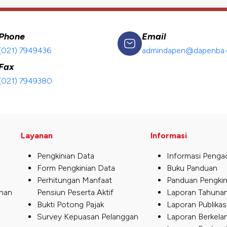
Phone
Email
(021) 7949436
admindapen@dapenba.c
Fax
(021) 7949380
Layanan
Informasi
Pengkinian Data
Informasi Penga
Form Pengkinian Data
Buku Panduan
Perhitungan Manfaat
Panduan Pengkin
nan
Pensiun Peserta Aktif
Laporan Tahuna
Bukti Potong Pajak
Laporan Publikas
Survey Kepuasan Pelanggan
Laporan Berkela