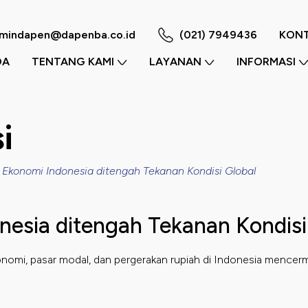
m
mindapen@dapenba.co.id
(021) 7949436
KONT
DA
TENTANG KAMI
LAYANAN
INFORMASI
i
 Ekonomi Indonesia ditengah Tekanan Kondisi Global
esia ditengah Tekanan Kondisi
omi, pasar modal, dan pergerakan rupiah di Indonesia mencermin