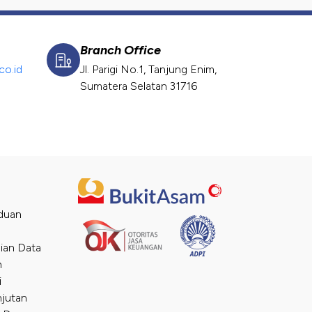
Branch Office
o.id
Jl. Parigi No.1, Tanjung Enim,
Sumatera Selatan 31716
duan
ian Data
n
i
njutan