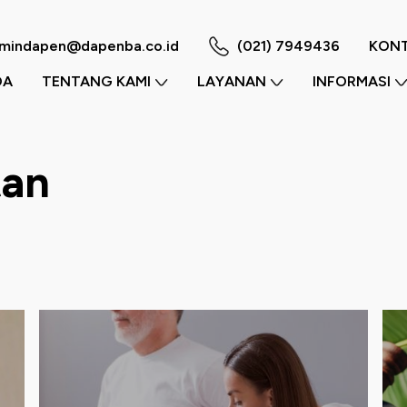
m
mindapen@dapenba.co.id
(021) 7949436
KONT
DA
TENTANG KAMI
LAYANAN
INFORMASI
tan