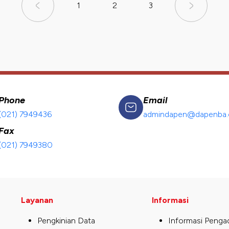
1
2
3
Phone
Email
(021) 7949436
admindapen@dapenba.c
Fax
(021) 7949380
Layanan
Informasi
Pengkinian Data
Informasi Penga