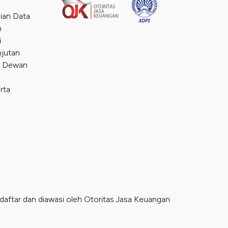
ian Data
n
i
njutan
i Dewan
rta
daftar dan diawasi oleh Otoritas Jasa Keuangan