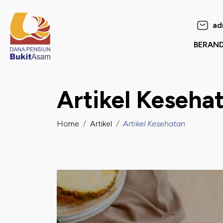
Dana Pensiun Bukit Asa
ad
BERAN
omor Induk Pegawai
Artikel Keseha
assword
Home
Artikel
Artikel Kesehatan
suk