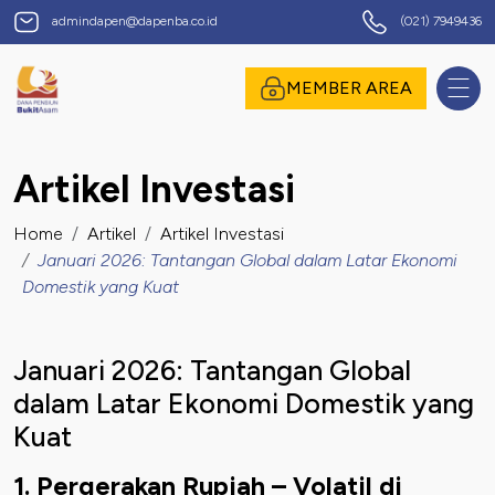
Dana Pensiun Bukit Asam
admindapen@dapenba.co.id
(021) 7949436
omor Induk Pegawai
MEMBER AREA
Artikel Investasi
assword
Home
Artikel
Artikel Investasi
Januari 2026: Tantangan Global dalam Latar Ekonomi
Domestik yang Kuat
Januari 2026: Tantangan Global
dalam Latar Ekonomi Domestik yang
Kuat
suk
1. Pergerakan Rupiah – Volatil di