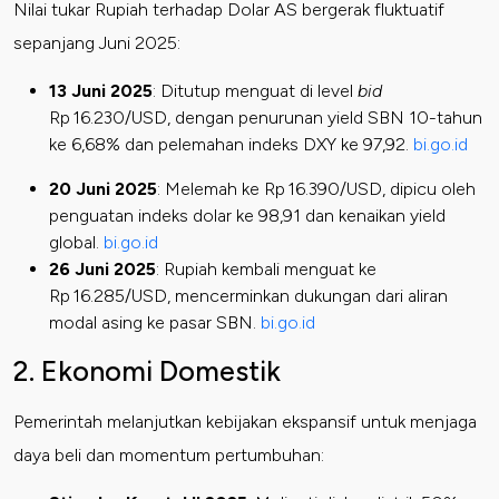
Nilai tukar Rupiah terhadap Dolar AS bergerak fluktuatif
sepanjang Juni 2025:
13 Juni 2025
: Ditutup menguat di level
bid
Rp 16.230/USD, dengan penurunan yield SBN 10-tahun
ke 6,68% dan pelemahan indeks DXY ke 97,92.
bi.go.id
20 Juni 2025
: Melemah ke Rp 16.390/USD, dipicu oleh
penguatan indeks dolar ke 98,91 dan kenaikan yield
global.
bi.go.id
26 Juni 2025
: Rupiah kembali menguat ke
Rp 16.285/USD, mencerminkan dukungan dari aliran
modal asing ke pasar SBN.
bi.go.id
2. Ekonomi Domestik
Pemerintah melanjutkan kebijakan ekspansif untuk menjaga
daya beli dan momentum pertumbuhan: