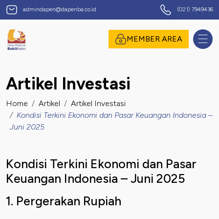
Dana Pensiun Bukit Asam
admindapen@dapenba.co.id
(021) 7949436
omor Induk Pegawai
MEMBER AREA
Artikel Investasi
assword
Home
Artikel
Artikel Investasi
Kondisi Terkini Ekonomi dan Pasar Keuangan Indonesia –
Juni 2025
Kondisi Terkini Ekonomi dan Pasar
Keuangan Indonesia – Juni 2025
1. Pergerakan Rupiah
suk