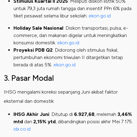
Stimulus Kuartal II 2025
: Meliputi diskon listrik 50%
untuk 79,3 juta rumah tangga dan insentif PPn 6% pada
tiket pesawat selama libur sekolah.
ekon.go.id
Holiday Sale Nasional
: Diskon transportasi, pulsa, e-
commerce, dan makanan digelar untuk meningkatkan
konsumsi domestik.
ekon.go.id
Proyeksi PDB Q2
: Didorong oleh stimulus fiskal,
pertumbuhan ekonomi triwulan II ditargetkan tetap
berada di atas 5%.
ekon.go.id
3. Pasar Modal
IHSG mengalami koreksi sepanjang Juni akibat faktor
eksternal dan domestik:
IHSG Akhir Juni
: Ditutup di
6.927,68
, melemah
3,46%
mtd
dan
2,15% ytd
, dibandingkan posisi akhir Mei 7.175.
idx.co.id