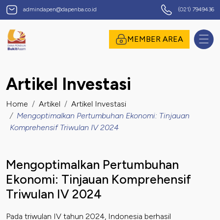
Dana Pensiun Bukit Asam
admindapen@dapenba.co.id
(021) 7949436
omor Induk Pegawai
MEMBER AREA
Artikel Investasi
assword
Home
Artikel
Artikel Investasi
Mengoptimalkan Pertumbuhan Ekonomi: Tinjauan
Komprehensif Triwulan IV 2024
Mengoptimalkan Pertumbuhan
Ekonomi: Tinjauan Komprehensif
Triwulan IV 2024
suk
Pada triwulan IV tahun 2024, Indonesia berhasil