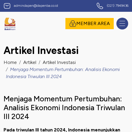
Dana Pensiun Bukit Asam
admindapen@dapenba.co.id
(021) 7949436
omor Induk Pegawai
MEMBER AREA
Artikel Investasi
assword
Home
Artikel
Artikel Investasi
Menjaga Momentum Pertumbuhan: Analisis Ekonomi
Indonesia Triwulan III 2024
Menjaga Momentum Pertumbuhan:
Analisis Ekonomi Indonesia Triwulan
III 2024
suk
Pada triwulan III tahun 2024, Indonesia menunjukkan