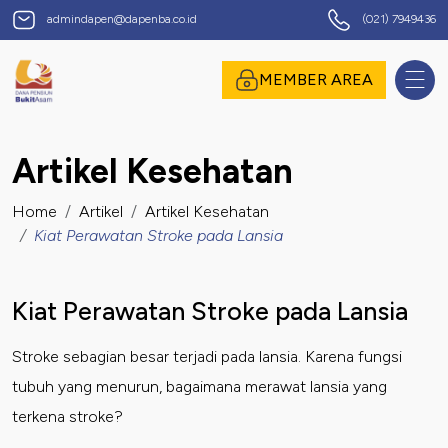
Dana Pensiun Bukit Asam
admindapen@dapenba.co.id
(021) 7949436
omor Induk Pegawai
MEMBER AREA
Artikel Kesehatan
assword
Home
Artikel
Artikel Kesehatan
Kiat Perawatan Stroke pada Lansia
Kiat Perawatan Stroke pada Lansia
Stroke sebagian besar terjadi pada lansia. Karena fungsi
tubuh yang menurun, bagaimana merawat lansia yang
terkena stroke?
suk