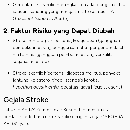
Genetik: risiko stroke meningkat bila ada orang tua atau
saudara kandung yang mengalami stroke atau
TIA
(
Transient Ischemic Acute
)
.
2. Faktor Risiko yang Dapat Diubah
Stroke hemoragik:
hipertensi
, koagulopati (gangguan
pembekuan darah), penggunaan obat pengencer darah,
malformasi (gangguan pembuluh darah),
vaskulitis
,
keganasan di otak.
Stroke iskemik: hipertensi,
diabetes mellitus
,
penyakit
jantung
, kolesterol tinggi, stenosis karotis,
hyperhomocystinemia
,
obesitas
, gaya hidup tak sehat.
Gejala Stroke
Tahukah Anda? Kementerian Kesehatan membuat alat
penilaian sederhana untuk stroke dengan slogan “SEGERA
KE RS”, yaitu: