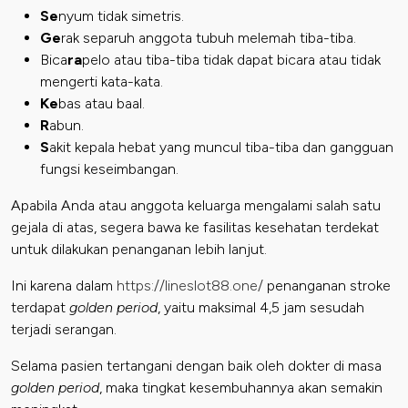
Se
nyum tidak simetris.
Ge
rak separuh anggota tubuh melemah tiba-tiba.
Bica
ra
pelo atau tiba-tiba tidak dapat bicara atau tidak
mengerti kata-kata.
Ke
bas atau baal.
R
abun.
S
akit kepala hebat yang muncul tiba-tiba dan gangguan
fungsi keseimbangan.
Apabila Anda atau anggota keluarga mengalami salah satu
gejala di atas, segera bawa ke fasilitas kesehatan terdekat
untuk dilakukan penanganan lebih lanjut.
Ini karena dalam
https://lineslot88.one/
penanganan stroke
terdapat
golden period
, yaitu maksimal 4,5 jam sesudah
terjadi serangan.
Selama pasien tertangani dengan baik oleh dokter di masa
golden period
, maka tingkat kesembuhannya akan semakin