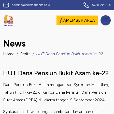
Dana Pensiun Bukit Asam
admindapen@dapenba.co.id
(021) 7949436
omor Induk Pegawai
MEMBER AREA
News
assword
Home
Berita
HUT Dana Pensiun Bukit Asam ke-22
HUT Dana Pensiun Bukit Asam ke-22
Dana Pensiun Bukit Asam mengadakan Syukuran Hari Ulang
Tahun (HUT) ke-22 di Kantor Dana Pensiun Dana Pensiun
Bukit Asam (DPBA) di Jakarta tanggal 9 September 2024.
suk
Syukuran ini diawali dengan sambutan dan arahan dari