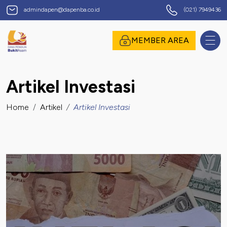
Dana Pensiun Bukit Asam
admindapen@dapenba.co.id
(021) 7949436
omor Induk Pegawai
MEMBER AREA
Artikel Investasi
assword
Home
Artikel
Artikel Investasi
suk